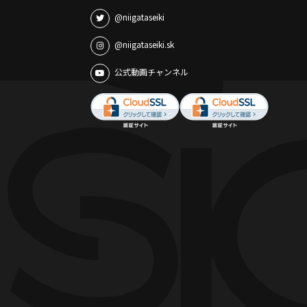
@niigataseiki
@niigataseiki.sk
公式動画チャンネル