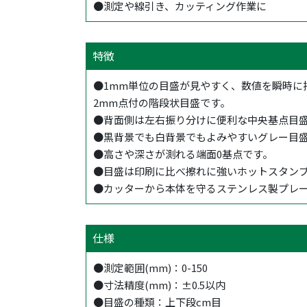
●測定や線引き、カッティング作業に
特徴
●1mm単位の目盛が見やすく、数値を瞬時に
2mm点付の階段状目盛です。
●背面側は左右振り分けに便利な中央基点目
●黒背景でも白背景でもよみやすいグレー目
●高さや深さが測れる端面0基点です。
●目盛は印刷に比べ擦れに強いホットスタン
●カッターから本体を守るステンレス製プレ
仕様
●測定範囲(mm)：0-150
●寸法精度(mm)：±0.5以内
●目盛の種類：上下段cm目