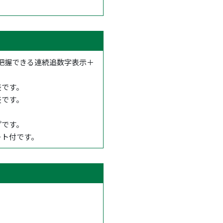
把握できる連続追数字表示＋
盛です。
盛です。
プです。
ート付です。