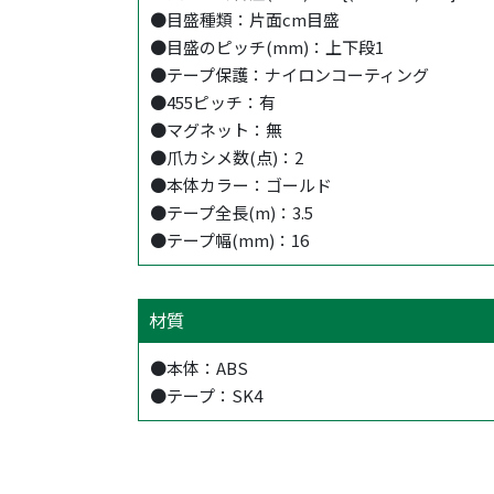
●目盛種類：片面cm目盛
●目盛のピッチ(mm)：上下段1
●テープ保護：ナイロンコーティング
●455ピッチ：有
●マグネット：無
●爪カシメ数(点)：2
●本体カラー：ゴールド
●テープ全長(m)：3.5
●テープ幅(mm)：16
材質
●本体：ABS
●テープ：SK4