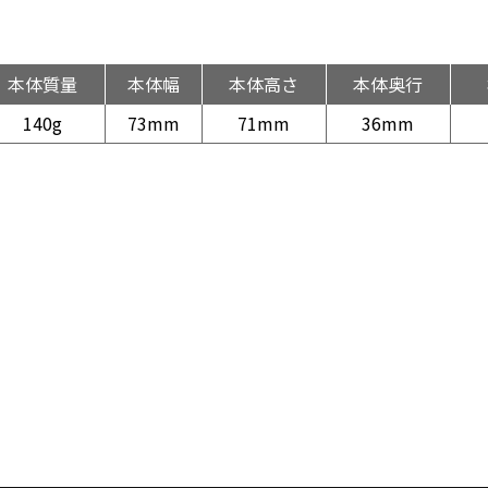
本体質量
本体幅
本体高さ
本体奥行
140g
73mm
71mm
36mm