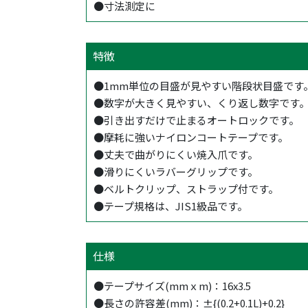
●寸法測定に
特徴
●1mm単位の目盛が見やすい階段状目盛です
●数字が大きく見やすい、くり返し数字です
●引き出すだけで止まるオートロックです。
●摩耗に強いナイロンコートテープです。
●丈夫で曲がりにくい焼入爪です。
●滑りにくいラバーグリップです。
●ベルトクリップ、ストラップ付です。
●テープ規格は、JIS1級品です。
仕様
●テープサイズ(mmｘm)：16x3.5
●長さの許容差(mm)：±{(0.2+0.1L)+0.2}