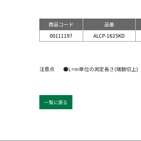
商品コード
品番
00111197
ALCP-1635KD
注意点
●L=m単位の測定長さ(端数切上)
一覧に戻る