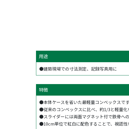
用途
●建築現場での寸法測定、記録写真用に
特徴
●本体ケースを省いた最軽量コンベックスで
●従来のコンベックスに比べ、約1/3と軽量
●スライダーには両面マグネット付で鉄骨へ
●10cm単位で紅白に配色することで、視認