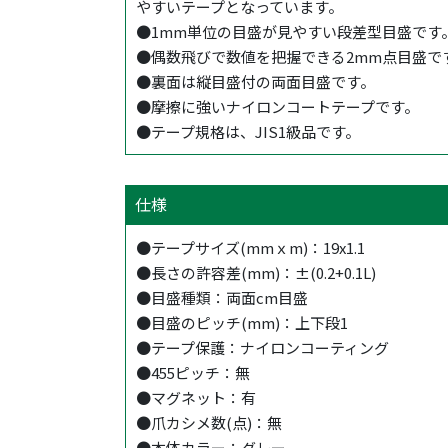
やすいテープとなっています。
●1mm単位の目盛が見やすい段差型目盛です
●偶数飛びで数値を把握できる2mm点目盛で
●裏面は縦目盛付の両面目盛です。
●摩擦に強いナイロンコートテープです。
●テープ規格は、JIS1級品です。
仕様
●テープサイズ(mmｘm)：19x1.1
●長さの許容差(mm)：±(0.2+0.1L)
●目盛種類：両面cm目盛
●目盛のピッチ(mm)：上下段1
●テープ保護：ナイロンコーティング
●455ピッチ：無
●マグネット：有
●爪カシメ数(点)：無
●本体カラー：グレー