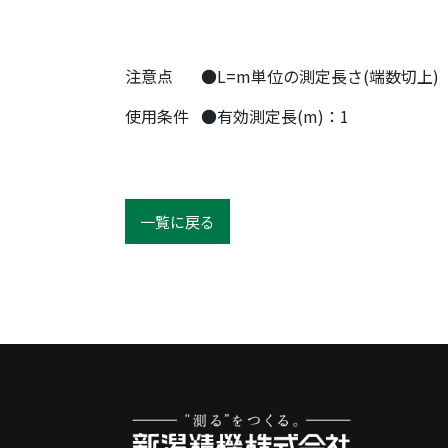
注意点
●L=m単位の測定長さ(端数切上)
使用条件
●有効測定長(m)：1
一覧に戻る