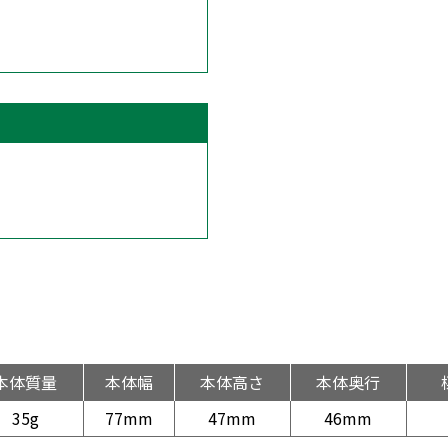
本体質量
本体幅
本体高さ
本体奥行
35g
77mm
47mm
46mm