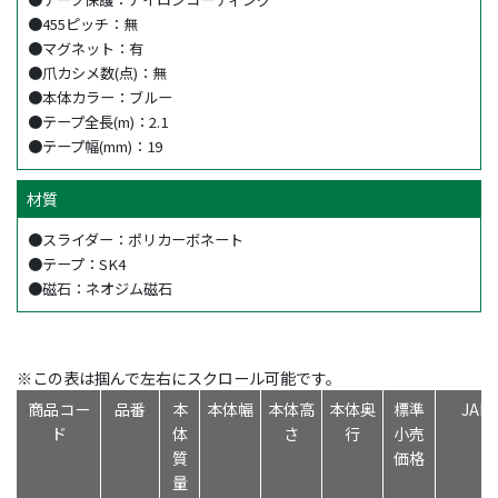
●455ピッチ：無
●マグネット：有
●爪カシメ数(点)：無
●本体カラー：ブルー
●テープ全長(m)：2.1
●テープ幅(mm)：19
材質
●スライダー：ポリカーボネート
●テープ：SK4
●磁石：ネオジム磁石
※この表は掴んで左右にスクロール可能です。
商品コー
品番
本
本体幅
本体高
本体奥
標準
JA
ド
体
さ
行
小売
質
価格
量