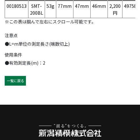
00180513
SMT-
53g
77mm
47mm
46mm
2,200
497584
200BL
円
※この表は掴んで左右にスクロール可能です。
注意点
●L=m単位の測定長さ(端数切上)
使用条件
●有効測定長(m)：2
一覧に戻る