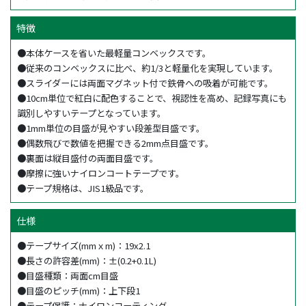
特徴
●本体ケースを省いた最軽量コンベックスです。
●従来のコンベックスに比べ、約1/3と軽量化を実現しています。
●スライダーには両面マグネット付で鉄骨への吸着が可能です。
●10cm単位で紅白に配色することで、視認性を高め、記録写真にも
識別しやすいテープとなっています。
●1mm単位の目盛が見やすい段差型目盛です。
●偶数飛びで数値を把握できる2mm点目盛です。
●裏面は縦目盛付の両面目盛です。
●摩擦に強いナイロンコートテープです。
●テープ規格は、JIS1級品です。
仕様
●テープサイズ(mmｘm)：19x2.1
●長さの許容差(mm)：±(0.2+0.1L)
●目盛種類：両面cm目盛
●目盛のピッチ(mm)：上下段1
●テープ保護：ナイロンコーティング