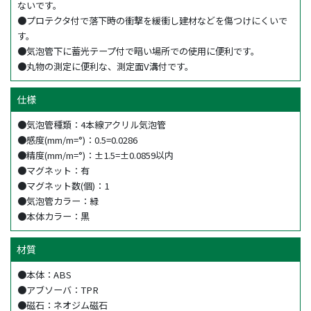
ないです。
●プロテクタ付で落下時の衝撃を緩衝し建材などを傷つけにくいで
す。
●気泡管下に蓄光テープ付で暗い場所での使用に便利です。
●丸物の測定に便利な、測定面V溝付です。
仕様
●気泡管種類：4本線アクリル気泡管
●感度(mm/m=°)：0.5=0.0286
●精度(mm/m=°)：±1.5=±0.0859以内
●マグネット：有
●マグネット数(個)：1
●気泡管カラー：緑
●本体カラー：黒
材質
●本体：ABS
●アブソーバ：TPR
●磁石：ネオジム磁石