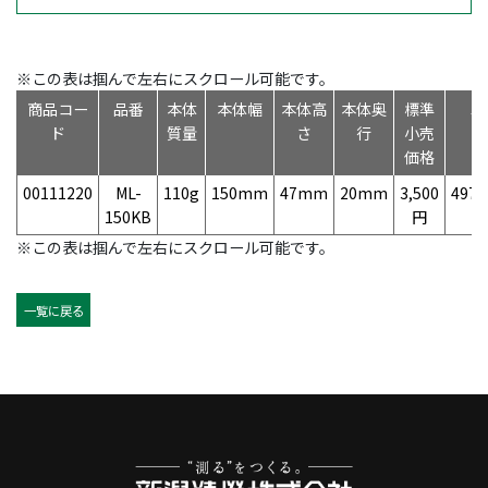
※この表は掴んで左右にスクロール可能です。
商品コー
品番
本体
本体幅
本体高
本体奥
標準
J
ド
質量
さ
行
小売
価格
00111220
ML-
110g
150mm
47mm
20mm
3,500
4975
150KB
円
※この表は掴んで左右にスクロール可能です。
一覧に戻る