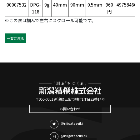
00007532
DPG-
9g
40mm
90mm
0.5mm
960
497584667
118
円
※この表は掴んで左右にスクロール可能です。
一覧に戻る
〒955-0061 新潟県三条市林町1丁目22番17号
お問い合わせ
@niigataseiki
@niigataseiki.sk