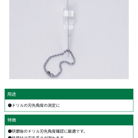
用途
●ドリルの刃先角度の測定に
特徴
●研磨後のドリル刃先角度確認に最適です。
●目盛付で刃先長さが測れます。