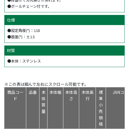
●ボールチェーン付です。
仕様
●設定角度(°)：118
●器差(°)：±1.5
材質
●本体：ステンレス
※この表は掴んで左右にスクロール可能です。
商品コー
品番
本
本体幅
本体高
本体奥
標
JANコー
ド
体
さ
行
準
質
小
量
売
価
格