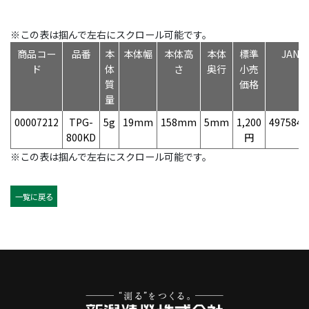
※この表は掴んで左右にスクロール可能です。
商品コー
品番
本
本体幅
本体高
本体
標準
JAN
ド
体
さ
奥行
小売
質
価格
量
00007212
TPG-
5g
19mm
158mm
5mm
1,200
4975846
800KD
円
※この表は掴んで左右にスクロール可能です。
一覧に戻る