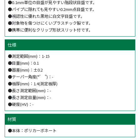
●0.1mm単位の目盛が見やすい階段状目盛です。
●パイプに隠れても見やすい0.2mm点目盛です。
●視認性に優れた黒地に白文字目盛です。
●対象物を傷つけにくいプラスチック製です。
●携帯に便利なクリップ形状スリット付です。
仕様
●測定範囲(mm)：1-15
●目量(mm)：0.1
●器差(mm)：±0.2
●テーパー角度(°' ")：-
●板厚(mm)：1.4(測定板厚)
●長さ測定範囲(mm)：-
●長さ測定目量(mm)：-
●硬度(HV)：-
材質
●本体：ポリカーボネート