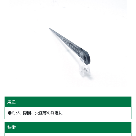
用途
●ミゾ、隙間、穴径等の測定に
特徴