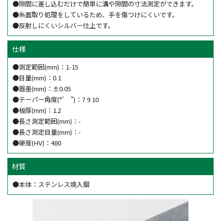
●隙間に差し込むだけで簡単に溝や隙間の寸法測定ができます。
●糸面取り処理をしているため、手を傷つけにくいです。
●反射しにくいシルバー仕上です。
仕様
●測定範囲(mm)：1-15
●目量(mm)：0.1
●器差(mm)：±0.05
●テーパー角度(°' ")：7 9 10
●板厚(mm)：1.2
●長さ測定範囲(mm)：-
●長さ測定目量(mm)：-
●硬度(HV)：480
材質
●本体：ステンレス焼入鋼