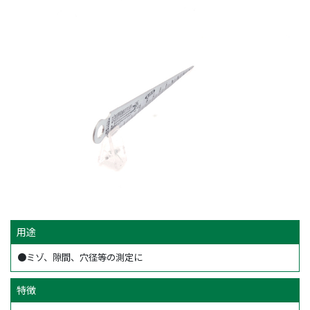
用途
●ミゾ、隙間、穴径等の測定に
特徴