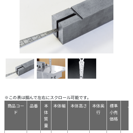
※この表は掴んで左右にスクロール可能です。
商品コー
品番
本
本体幅
本体高さ
本体奥
標準
J
ド
体
行
小売
質
価格
量