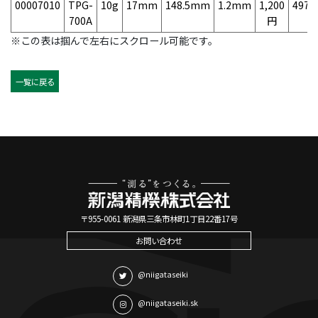
00007010
TPG-
10g
17mm
148.5mm
1.2mm
1,200
4975
700A
円
※この表は掴んで左右にスクロール可能です。
一覧に戻る
〒955-0061 新潟県三条市林町1丁目22番17号
お問い合わせ
@niigataseiki
@niigataseiki.sk