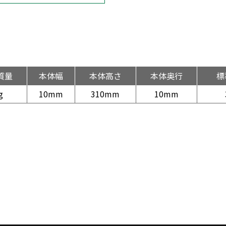
質量
本体幅
本体高さ
本体奥行
標
g
10mm
310mm
10mm