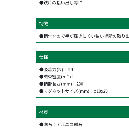
●鉄片の拾い出し等に
特徴
●柄付なので手が届きにくい狭い場所の取り
仕様
●吸着力(N)：4.9
●磁束密度(mT)：-
●柄部長さ(mm)：290
●マグネットサイズ(mm)：φ10x20
材質
●磁石：アルニコ磁石