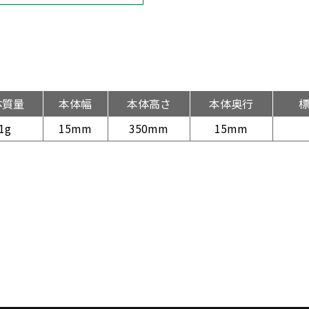
体質量
本体幅
本体高さ
本体奥行
1g
15mm
350mm
15mm