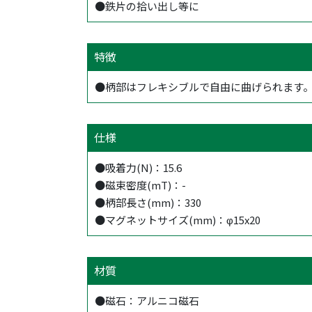
●鉄片の拾い出し等に
特徴
●柄部はフレキシブルで自由に曲げられます
仕様
●吸着力(N)：15.6
●磁束密度(mT)：-
●柄部長さ(mm)：330
●マグネットサイズ(mm)：φ15x20
材質
●磁石：アルニコ磁石