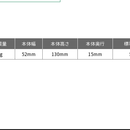
質量
本体幅
本体高さ
本体奥行
標
g
52mm
130mm
15mm