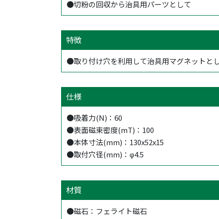
●切粉の回収から治具用パーツとして
特徴
●取り付け穴を利用して治具用マグネットと
仕様
●吸着力(N)：60
●表面磁束密度(mT)：100
●本体寸法(mm)：130x52x15
●取付穴径(mm)：φ4.5
材質
●磁石：フェライト磁石