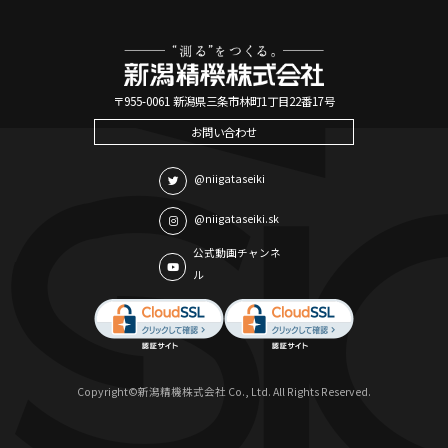
〒955-0061 新潟県三条市林町1丁目22番17号
お問い合わせ
@niigataseiki
@niigataseiki.sk
公式動画チャンネ
ル
Copyright©新潟精機株式会社 Co., Ltd. All Rights Reserved.