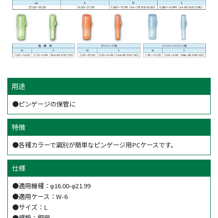
用途
●ピンゲージの保管に
特徴
●各種カラーで識別が簡単なピンゲージ用PCケースです。
仕様
●適用機種：φ16.00-φ21.99
●適用ケース：W-6
●サイズ：L
●種類：鋼用