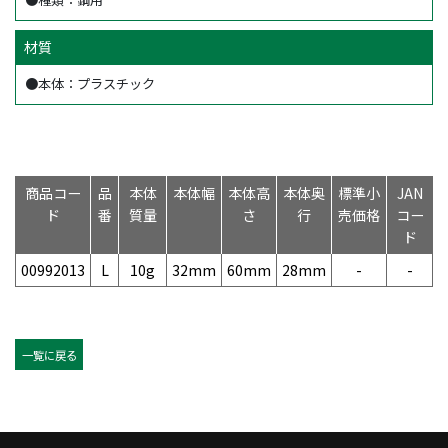
材質
●本体：プラスチック
商品コー
品
本体
本体幅
本体高
本体奥
標準小
JAN
ド
番
質量
さ
行
売価格
コー
ド
00992013
L
10g
32mm
60mm
28mm
-
-
一覧に戻る