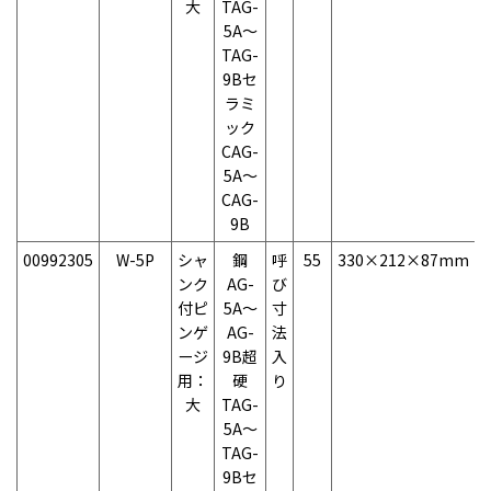
大
TAG-
5A～
TAG-
9Bセ
ラミ
ック
CAG-
5A～
CAG-
9B
00992305
W-5P
シャ
鋼
呼
55
330×212×87mm
1
ンク
AG-
び
付ピ
5A～
寸
ンゲ
AG-
法
ージ
9B超
入
用：
硬
り
大
TAG-
5A～
TAG-
9Bセ