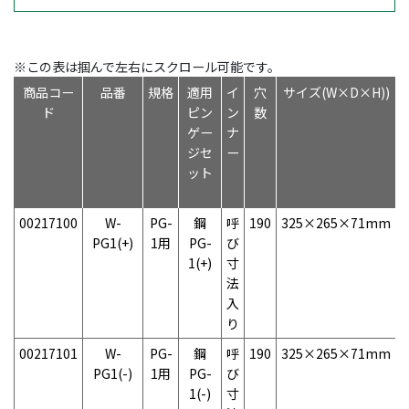
※この表は掴んで左右にスクロール可能です。
商品コー
品番
規格
適用
イ
穴
サイズ(W×D×H))
ド
ピン
ン
数
ゲー
ナ
ジセ
ー
ット
00217100
W-
PG-
鋼
呼
190
325×265×71mm
1
PG1(+)
1用
PG-
び
1(+)
寸
法
入
り
00217101
W-
PG-
鋼
呼
190
325×265×71mm
1
PG1(-)
1用
PG-
び
1(-)
寸