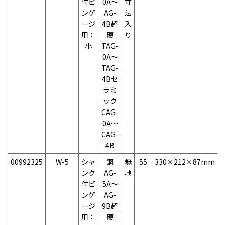
付ピ
0A～
寸
ンゲ
AG-
法
ージ
4B超
入
用：
硬
り
小
TAG-
0A～
TAG-
4Bセ
ラミ
ック
CAG-
0A～
CAG-
4B
00992325
W-5
シャ
鋼
無
55
330×212×87mm
1
ンク
AG-
地
付ピ
5A～
ンゲ
AG-
ージ
9B超
用：
硬