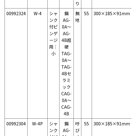
り
00992324
W-4
シャ
鋼
無
55
300×185×91mm
ンク
AG-
地
付ピ
0A～
ンゲ
AG-
ージ
4B超
用：
硬
小
TAG-
0A～
TAG-
4Bセ
ラミ
ック
CAG-
0A～
CAG-
4B
00992304
W-4P
シャ
鋼
呼
55
300×185×91mm
ンク
AG-
び