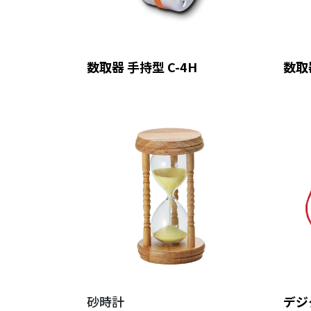
数取器 手持型 C-4H
数取器
砂時計
デジ