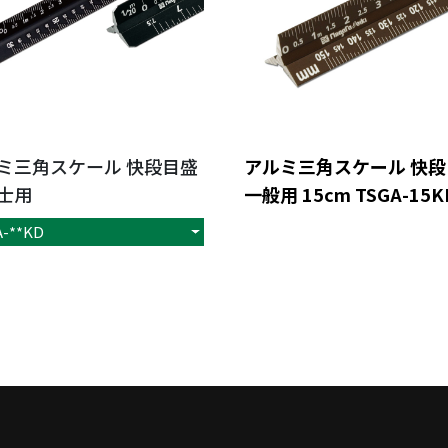
ミ三角スケール 快段目盛
アルミ三角スケール 快段
士用
一般用 15cm TSGA-15K
-**KD