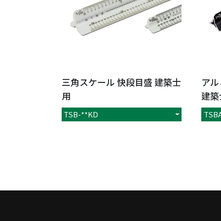
三角スケール 快段目盛 建築士
アル
用
建築
TSB-**KD
TSBA