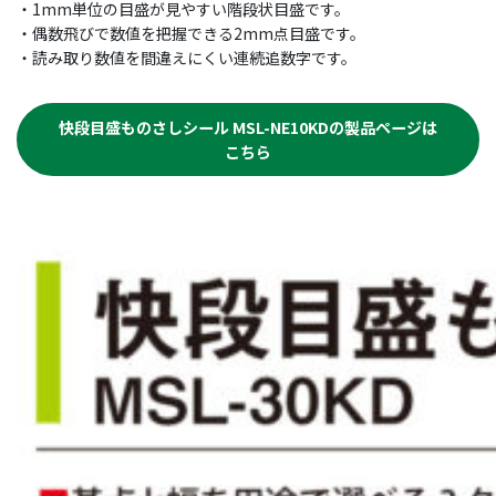
・1mm単位の目盛が見やすい階段状目盛です。
・偶数飛びで数値を把握できる2mm点目盛です。
・読み取り数値を間違えにくい連続追数字です。
快段目盛ものさしシール MSL-NE10KDの製品ページは
こちら