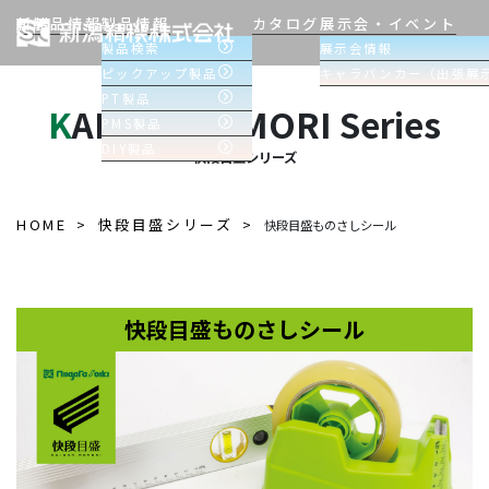
新製品情報
製品情報
カタログ
展示会・イベント
製品検索
展示会情報
ピックアップ製品
キャラバンカー（出張展
PT製品
KAIDAN MEMORI Series
PMS製品
DIY製品
快段目盛シリーズ
HOME
快段目盛シリーズ
快段目盛ものさしシール
快段目盛ものさしシール