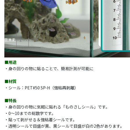
日本語
English
中文
■用途
・身の回りの物に貼ることで、簡易計測が可能に
■材質
・シール：PET#50 SP-H（強粘再剥離）
■特長
・身の回りの物に気軽に貼れる「ものさしシール」です。
・0～10までの総数字です。
・貼って剥がせる＆強粘着シールです。
・透明シールで目盛が黒、黒シールで目盛が白の2色があります。