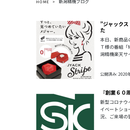
新潟精機ブログ
HOME
”ジャック
た
本日、新商品
Ｔ様の番組「M
潟精機楽天サイ
公開済み: 2020
『創業６０
新型コロナウ
イベートショ
況、ご来場の