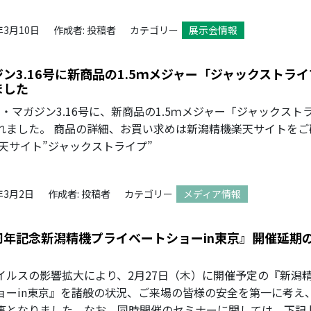
年3月10日
作成者: 投稿者
カテゴリー
展示会情報
ン3.16号に新商品の1.5ｍメジャー「ジャックストラ
ました
ノ・マガジン3.16号に、新商品の1.5ｍメジャー「ジャックスト
れました。 商品の詳細、お買い求めは新潟精機楽天サイトをご
楽天サイト”ジャックストライプ”
年3月2日
作成者: 投稿者
カテゴリー
メディア情報
周年記念新潟精機プライベートショーin東京』開催延期
イルスの影響拡大により、2月27日（木）に開催予定の『新潟
ョーin東京』を諸般の状況、ご来場の皆様の安全を第一に考え
事となりました。なお、同時開催のセミナーに関しては、下記 [