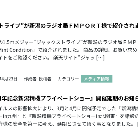
ストライプ”が新潟のラジオ局ＦＭＰＯＲＴ様で紹介され
の1.5ｍメジャー”ジャックストライプ”が新潟のラジオ局ＦＭＰ
int Condition」で紹介されました。 商品の詳細、お買い求
トをご確認ください。 楽天サイト”ジャッ […]
年4月23日
作成者: 投稿者
カテゴリー
メディア情報
周年記念新潟精機プライベートショー』開催延期のお知
イルスの影響拡大により、3月と4月に開催予定でした『新潟精
ーin九州』と『新潟精機プライベートショーin北関東』を諸般
皆様の安全を第一に考え、延期とさせて頂く事となりました。 [