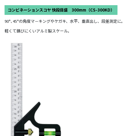
コンビネーションスコヤ 快段目盛 300mm（CS-300KD）
90°､45°の角度マ－キングやケガキ、水平、垂直出し、段差測定に。
軽くて錆びにくいアルミ製スケール。