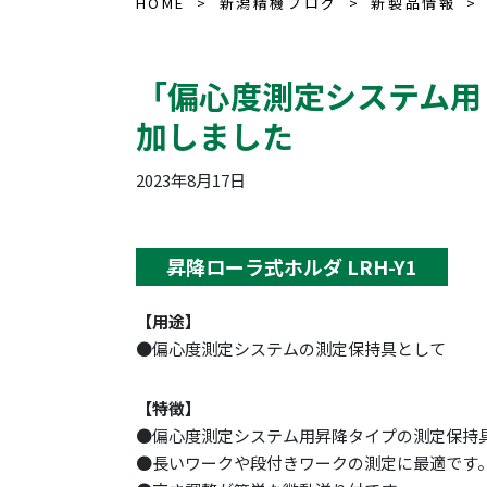
HOME
新潟精機ブログ
新製品情報
「偏心度測定システム用 
加しました
2023年8月17日
昇降ローラ式ホルダ LRH-Y1
【用途】
●偏心度測定システムの測定保持具として
【特徴】
●偏心度測定システム用昇降タイプの測定保持
●長いワークや段付きワークの測定に最適です