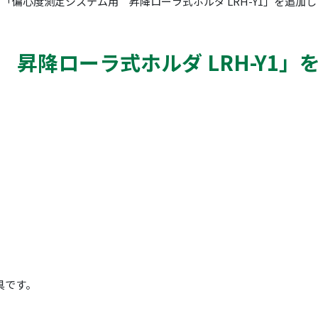
「偏心度測定システム用 昇降ローラ式ホルダ LRH-Y1」を追加
昇降ローラ式ホルダ LRH-Y1」
具です。
。