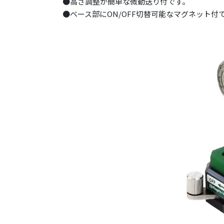
●高さ調整が簡単な微動送り付です。
●ベース部にON/OFF切替可能なマグネット付