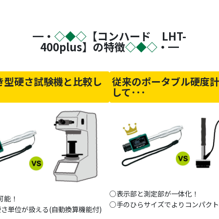
━・
◇◆◇
【コンハード LHT-
400plus】の特徴
◇◆◇
・━
き型硬さ試験機と比較し
従来のポータブル硬度
して･･･
○表示部と測定部が一体化！
可能！
○手のひらサイズでよりコンパクト
硬さ単位が扱える(自動換算機能付)