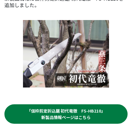
追加しました。
「仮枠剪定折込鋸 初代竜徹 FS-HB210」
新製品情報ページはこちら