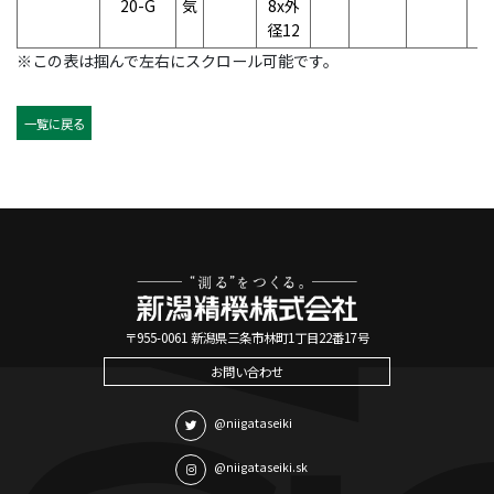
20-G
気
8x外
径12
※この表は掴んで左右にスクロール可能です。
一覧に戻る
〒955-0061 新潟県三条市林町1丁目22番17号
お問い合わせ
@niigataseiki
@niigataseiki.sk