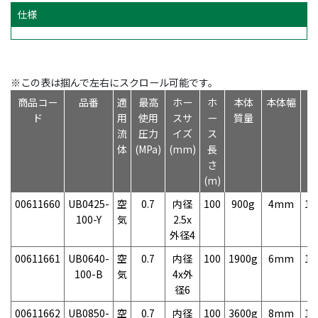
仕様
※この表は掴んで左右にスクロール可能です。
商品コー
品番
適
最高
ホー
ホ
本体
本体幅
ド
用
使用
スサ
ー
質量
流
圧力
イズ
ス
体
(MPa)
(mm)
長
さ
(m)
00611660
UB0425-
空
0.7
内径
100
900g
4mm
10
100-Y
気
2.5x
外径4
00611661
UB0640-
空
0.7
内径
100
1900g
6mm
10
100-B
気
4x外
径6
00611662
UB0850-
空
0.7
内径
100
3600g
8mm
10