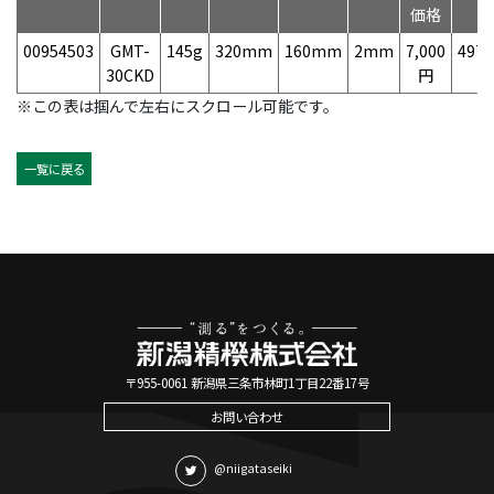
価格
00954503
GMT-
145g
320mm
160mm
2mm
7,000
4975
30CKD
円
※この表は掴んで左右にスクロール可能です。
一覧に戻る
〒955-0061 新潟県三条市林町1丁目22番17号
お問い合わせ
@niigataseiki