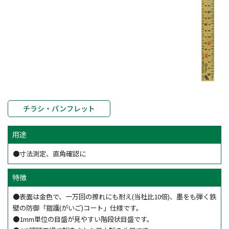
チラシ・パンフレット
用途
●寸法測定、直角確認に
特徴
●表面は金色で、一万回の擦れにも耐え(当社比10倍)、墨をも弾く鉄
壁の防御「鎧護(がいご)コート」仕様です。
●1mm単位の目盛が見やすい階段状目盛です。