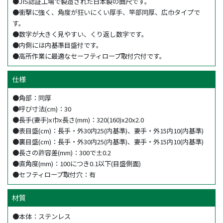
●JIS認証工場で製造された日本製の曲尺です。
●衝撃に強く、角度が狂いにくい厚手、竿部同厚、広巾タイプで
す。
●数字が大きく見やすい、くり返し数字です。
●内側には内基準目盛付です。
●高所作業に最適なセーフティロープ取付穴付です。
仕様
●角部：同厚
●呼び寸法(cm)：30
●長手(妻手)x巾x長さ(mm)：320(160)x20x2.0
●表目盛(cm)：長手・外30内25(内基準)、妻手・外15内10(内基準)
●裏目盛(cm)：長手・外30内25(内基準)、妻手・外15内10(内基準)
●長さの許容差(mm)：300で±0.2
●直角度(mm)：100につき0.1以下(目盛側面)
●セフティロープ取付穴：有
材質
●本体：ステンレス