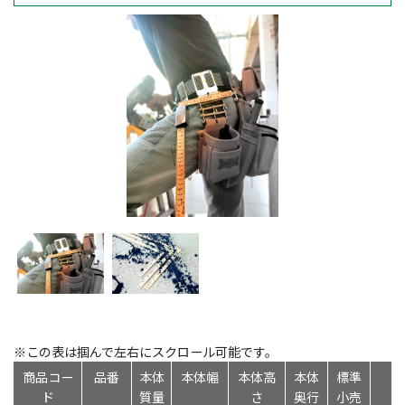
※この表は掴んで左右にスクロール可能です。
商品コー
品番
本体
本体幅
本体高
本体
標準
J
ド
質量
さ
奥行
小売