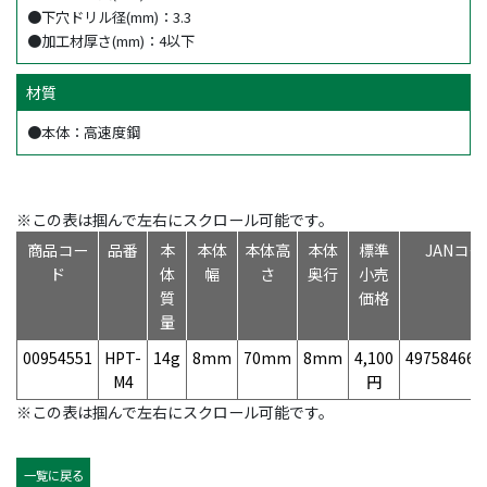
●下穴ドリル径(mm)：3.3
●加工材厚さ(mm)：4以下
材質
●本体：高速度鋼
※この表は掴んで左右にスクロール可能です。
商品コー
品番
本
本体
本体高
本体
標準
JANコー
ド
体
幅
さ
奥行
小売
質
価格
量
00954551
HPT-
14g
8mm
70mm
8mm
4,100
497584666
M4
円
※この表は掴んで左右にスクロール可能です。
一覧に戻る