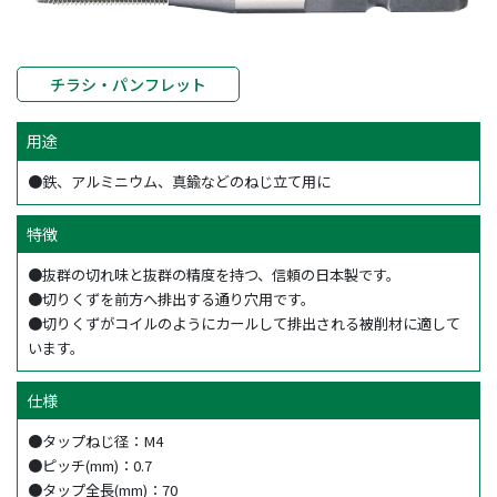
チラシ・パンフレット
用途
●鉄、アルミニウム、真鍮などのねじ立て用に
特徴
●抜群の切れ味と抜群の精度を持つ、信頼の日本製です。
●切りくずを前方へ排出する通り穴用です。
●切りくずがコイルのようにカールして排出される被削材に適して
います。
仕様
●タップねじ径：M4
●ピッチ(mm)：0.7
●タップ全長(mm)：70