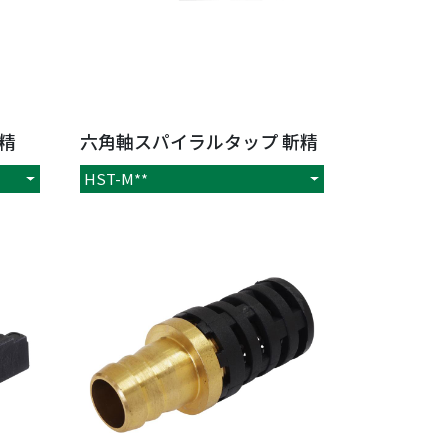
精
六角軸スパイラルタップ 斬精
HST-M**