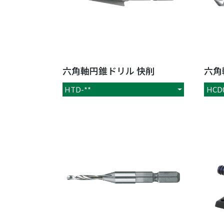
六角軸円錐ドリル 快削
六角
HTD-**
HCD0