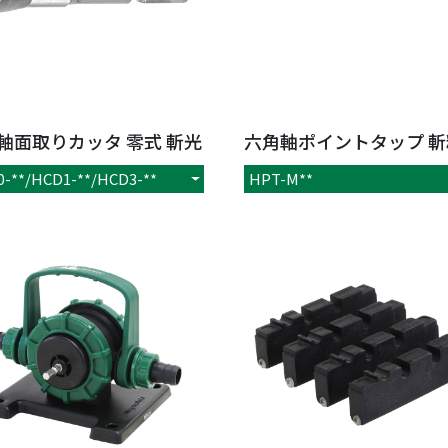
軸面取りカッタ 零式 斬光
六角軸ポイントタップ 斬
-**/HCD1-**/HCD3-**
HPT-M**