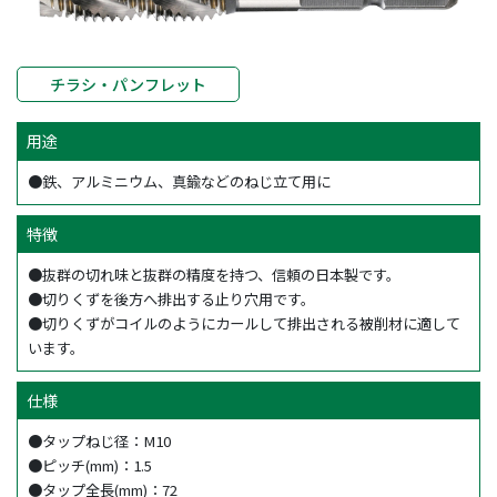
チラシ・パンフレット
用途
●鉄、アルミニウム、真鍮などのねじ立て用に
特徴
●抜群の切れ味と抜群の精度を持つ、信頼の日本製です。
●切りくずを後方へ排出する止り穴用です。
●切りくずがコイルのようにカールして排出される被削材に適して
います。
仕様
●タップねじ径：M10
●ピッチ(mm)：1.5
●タップ全長(mm)：72