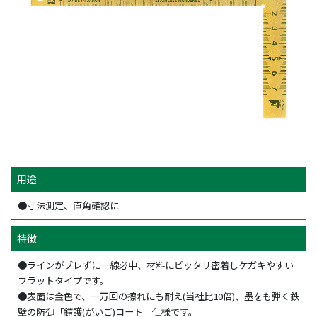
用途
●寸法測定、直角確認に
特徴
●ラインがブレずに一線必中、材料にピッタリ密着しケガキやすい
フラットタイプです。
●表面は金色で、一万回の擦れにも耐え(当社比10倍)、墨をも弾く鉄
壁の防御「鎧護(がいご)コート」仕様です。