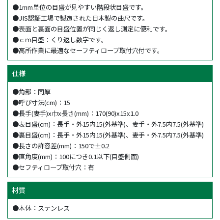
●1mm単位の目盛が見やすい階段状目盛です。
●JIS認証工場で製造された日本製の曲尺です。
●表面と裏面の目盛位置が同じく返し測定に便利です。
●ｃｍ目盛：くり返し数字です。
●高所作業に最適なセーフティロープ取付穴付です。
仕様
●角部：同厚
●呼び寸法(cm)：15
●長手(妻手)x巾x長さ(mm)：170(90)x15x1.0
●表目盛(cm)：長手・外15内15(外基準)、妻手・外7.5内7.5(外基準)
●裏目盛(cm)：長手・外15内15(外基準)、妻手・外7.5内7.5(外基準)
●長さの許容差(mm)：150で±0.2
●直角度(mm)：100につき0.1以下(目盛側面)
●セフティロープ取付穴：有
材質
●本体：ステンレス