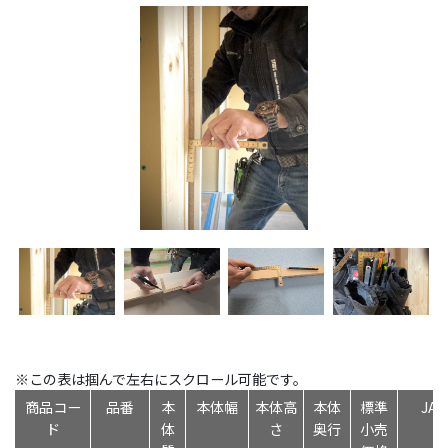
※この表は掴んで左右にスクロール可能です。
商品コー
品番
本
本体幅
本体高
本体
標準
JA
ド
体
さ
奥行
小売