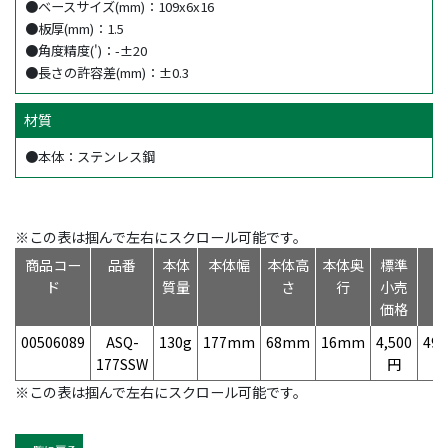
●ベースサイズ(mm)：109x6x16
●板厚(mm)：1.5
●角度精度(')：-±20
●長さの許容差(mm)：±0.3
材質
●本体：ステンレス鋼
※この表は掴んで左右にスクロール可能です。
商品コー
品番
本体
本体幅
本体高
本体奥
標準
ド
質量
さ
行
小売
価格
00506089
ASQ-
130g
177mm
68mm
16mm
4,500
497
177SSW
円
※この表は掴んで左右にスクロール可能です。