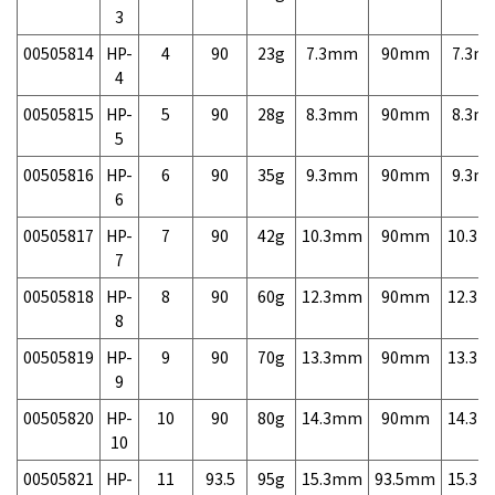
3
00505814
HP-
4
90
23g
7.3mm
90mm
7.3m
4
00505815
HP-
5
90
28g
8.3mm
90mm
8.3m
5
00505816
HP-
6
90
35g
9.3mm
90mm
9.3m
6
00505817
HP-
7
90
42g
10.3mm
90mm
10.3
7
00505818
HP-
8
90
60g
12.3mm
90mm
12.3
8
00505819
HP-
9
90
70g
13.3mm
90mm
13.3
9
00505820
HP-
10
90
80g
14.3mm
90mm
14.3
10
00505821
HP-
11
93.5
95g
15.3mm
93.5mm
15.3