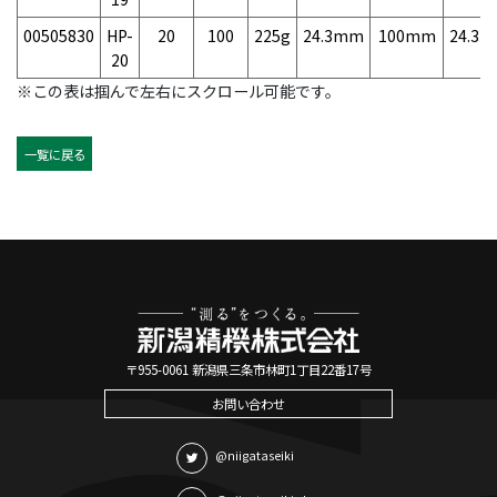
00505830
HP-
20
100
225g
24.3mm
100mm
24.3
20
※この表は掴んで左右にスクロール可能です。
一覧に戻る
〒955-0061 新潟県三条市林町1丁目22番17号
お問い合わせ
@niigataseiki