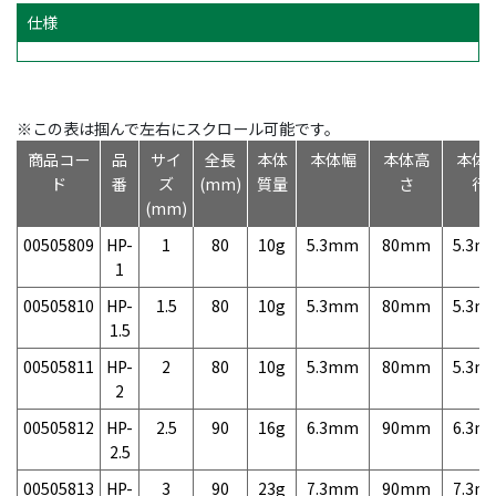
仕様
※この表は掴んで左右にスクロール可能です。
商品コー
品
サイ
全長
本体
本体幅
本体高
本体
ド
番
ズ
(mm)
質量
さ
行
(mm)
00505809
HP-
1
80
10g
5.3mm
80mm
5.3m
1
00505810
HP-
1.5
80
10g
5.3mm
80mm
5.3m
1.5
00505811
HP-
2
80
10g
5.3mm
80mm
5.3m
2
00505812
HP-
2.5
90
16g
6.3mm
90mm
6.3m
2.5
00505813
HP-
3
90
23g
7.3mm
90mm
7.3m