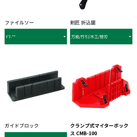
ファイルソー
剣匠 折込鋸
FT-**
万能/竹引/木工/替刃
ガイドブロック
クランプ式マイターボック
ス CMB-100