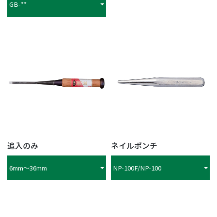
GB-**
追入のみ
ネイルポンチ
6mm～36mm
NP-100F/NP-100