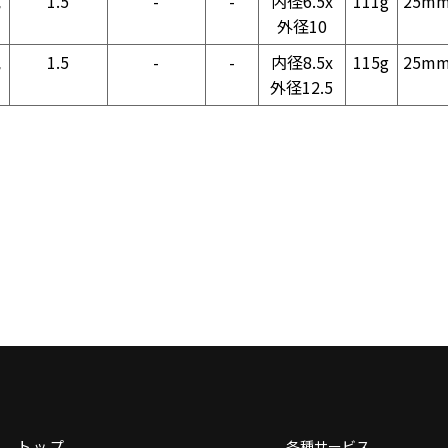
気
1.5
-
-
内径6.5x
111g
25m
外径10
気
1.5
-
-
内径8.5x
115g
25m
外径12.5
トップ
各種サービス