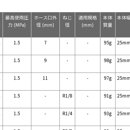
用
最高使用圧
ホース口外
ねじ
適用規格
本体
本体
体
力 (MPa)
径 (mm)
径
(mm)
質量
気
1.5
7
-
-
95g
25m
気
1.5
9
-
-
98g
25m
気
1.5
11
-
-
97g
25m
気
1.5
-
R1/8
-
91g
25m
気
1.5
-
R1/4
-
93g
25m