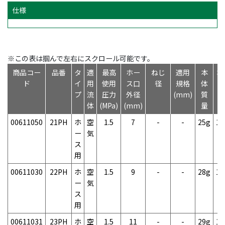
仕様
※この表は掴んで左右にスクロール可能です。
商品コー
品番
タ
適
最高
ホー
ねじ
適用
本
本
ド
イ
用
使用
ス口
径
規格
体
プ
流
圧力
外径
(mm)
質
体
(MPa)
(mm)
量
00611050
21PH
ホ
空
1.5
7
-
-
25g
1
ー
気
ス
用
00611030
22PH
ホ
空
1.5
9
-
-
28g
1
ー
気
ス
用
00611031
23PH
ホ
空
1.5
11
-
-
29g
1