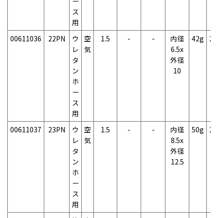
ー
ス
用
00611036
22PN
ウ
空
1.5
-
-
内径
42g
2
レ
気
6.5x
タ
外径
ン
10
ホ
ー
ス
用
00611037
23PN
ウ
空
1.5
-
-
内径
50g
2
レ
気
8.5x
タ
外径
ン
12.5
ホ
ー
ス
用