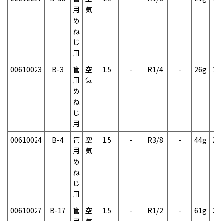
用
気
め
ね
じ
用
00610023
B-3
管
空
1.5
-
R1/4
-
26g
1
用
気
め
ね
じ
用
00610024
B-4
管
空
1.5
-
R3/8
-
44g
2
用
気
め
ね
じ
用
00610027
B-17
管
空
1.5
-
R1/2
-
61g
2
用
気