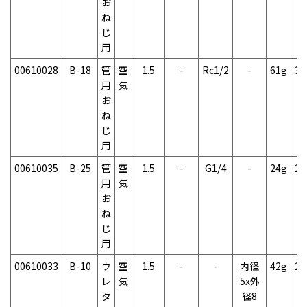
お
ね
じ
用
00610028
B-18
管
空
1.5
-
Rc1/2
-
61g
3
用
気
お
ね
じ
用
00610035
B-25
管
空
1.5
-
G1/4
-
24g
2
用
気
お
ね
じ
用
00610033
B-10
ウ
空
1.5
-
-
内径
42g
2
レ
気
5x外
タ
径8