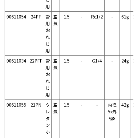
用
00611054
24PF
管
空
1.5
-
Rc1/2
-
61g
3
用
気
お
ね
じ
用
00611034
22PFF
管
空
1.5
-
G1/4
-
24g
2
用
気
お
ね
じ
用
00611055
21PN
ウ
空
1.5
-
-
内径
42g
2
レ
気
5x外
タ
径8
ン
ホ