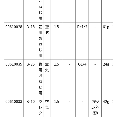
お
ね
じ
用
00610028
B-18
管
空
1.5
-
Rc1/2
-
61g
3
用
気
お
ね
じ
用
00610035
B-25
管
空
1.5
-
G1/4
-
24g
2
用
気
お
ね
じ
用
00610033
B-10
ウ
空
1.5
-
-
内径
42g
2
レ
気
5x外
タ
径8