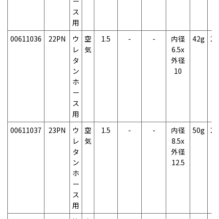
ー
ス
用
00611036
22PN
ウ
空
1.5
-
-
内径
42g
2
レ
気
6.5x
タ
外径
ン
10
ホ
ー
ス
用
00611037
23PN
ウ
空
1.5
-
-
内径
50g
2
レ
気
8.5x
タ
外径
ン
12.5
ホ
ー
ス
用