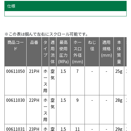
仕様
※この表は掴んで左右にスクロール可能です。
商品コー
品番
タ
適
最高
ホー
ねじ
適用
本
本
ド
イ
用
使用
ス口
径
規格
体
プ
流
圧力
外径
(mm)
質
体
(MPa)
(mm)
量
00611050
21PH
ホ
空
1.5
7
-
-
25g
1
ー
気
ス
用
00611030
22PH
ホ
空
1.5
9
-
-
28g
1
ー
気
ス
用
00611031
23PH
ホ
空
1.5
11
-
-
29g
1