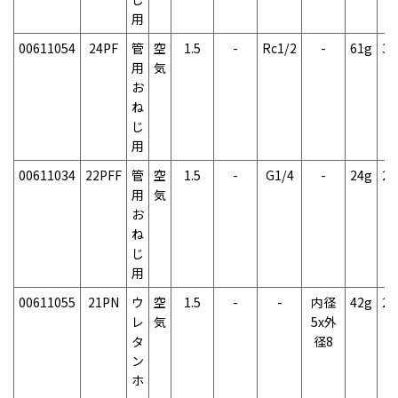
用
00611054
24PF
管
空
1.5
-
Rc1/2
-
61g
3
用
気
お
ね
じ
用
00611034
22PFF
管
空
1.5
-
G1/4
-
24g
2
用
気
お
ね
じ
用
00611055
21PN
ウ
空
1.5
-
-
内径
42g
2
レ
気
5x外
タ
径8
ン
ホ