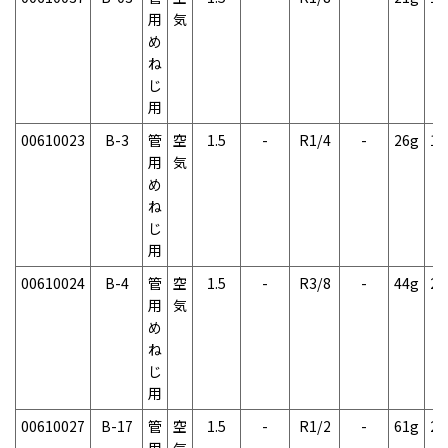
用
気
め
ね
じ
用
00610023
B-3
管
空
1.5
-
R1/4
-
26g
1
用
気
め
ね
じ
用
00610024
B-4
管
空
1.5
-
R3/8
-
44g
2
用
気
め
ね
じ
用
00610027
B-17
管
空
1.5
-
R1/2
-
61g
2
用
気