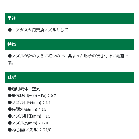
用途
●エアダスタ用交換ノズルとして
特徴
●ノズルが針のように細いので、奥まった場所の吹き付けに最適で
す。
仕様
●適用流体：空気
●最高使用圧力(MPa)：0.7
●ノズル口径(mm)：1.1
●先端外径(mm)：1.5
●ノズル胴径(mm)：1.5
●ノズル長(mm)：120
●ねじ径(ノズル)：G1/8