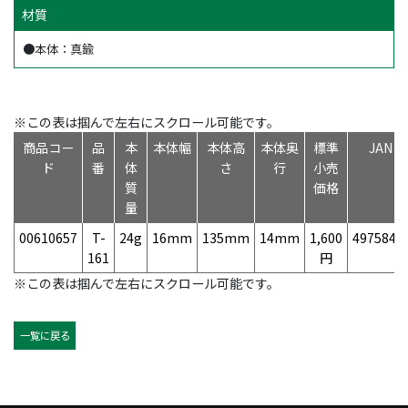
材質
●本体：真鍮
※この表は掴んで左右にスクロール可能です。
商品コー
品
本
本体幅
本体高
本体奥
標準
JAN
ド
番
体
さ
行
小売
質
価格
量
00610657
T-
24g
16mm
135mm
14mm
1,600
4975846
161
円
※この表は掴んで左右にスクロール可能です。
一覧に戻る