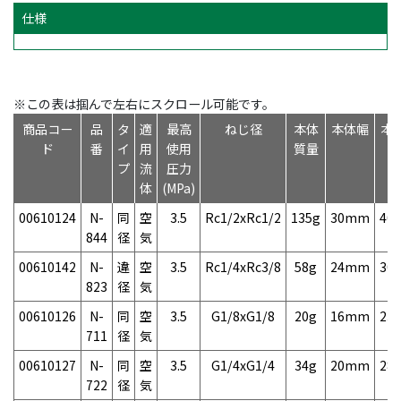
仕様
※この表は掴んで左右にスクロール可能です。
商品コー
品
タ
適
最高
ねじ径
本体
本体幅
本
ド
番
イ
用
使用
質量
プ
流
圧力
体
(MPa)
00610124
N-
同
空
3.5
Rc1/2xRc1/2
135g
30mm
40
844
径
気
00610142
N-
違
空
3.5
Rc1/4xRc3/8
58g
24mm
30
823
径
気
00610126
N-
同
空
3.5
G1/8xG1/8
20g
16mm
23
711
径
気
00610127
N-
同
空
3.5
G1/4xG1/4
34g
20mm
28
722
径
気