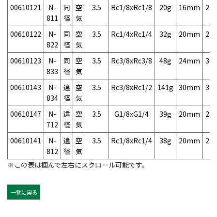
00610121
N-
同
空
3.5
Rc1/8xRc1/8
20g
16mm
23
811
径
気
00610122
N-
同
空
3.5
Rc1/4xRc1/4
32g
20mm
28
822
径
気
00610123
N-
同
空
3.5
Rc3/8xRc3/8
48g
24mm
30
833
径
気
00610143
N-
違
空
3.5
Rc3/8xRc1/2
141g
30mm
38
834
径
気
00610147
N-
違
空
3.5
G1/8xG1/4
39g
20mm
28
712
径
気
00610141
N-
違
空
3.5
Rc1/8xRc1/4
38g
20mm
28
812
径
気
※この表は掴んで左右にスクロール可能です。
一覧に戻る