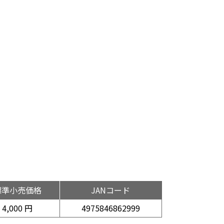
標準小売価格
JANコード
4,000 円
4975846862999