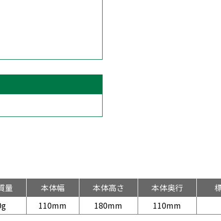
質量
本体幅
本体高さ
本体奥行
0g
110mm
180mm
110mm