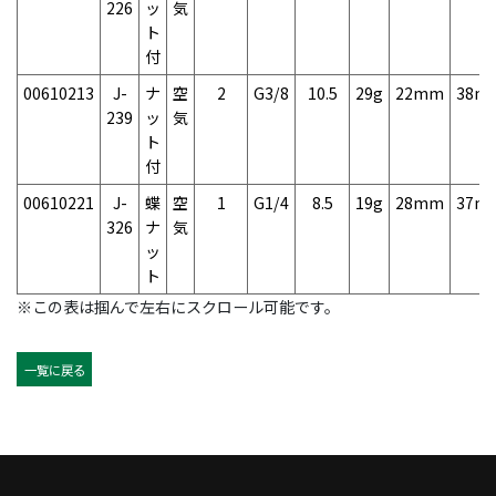
226
ッ
気
ト
付
00610213
J-
ナ
空
2
G3/8
10.5
29g
22mm
38m
239
ッ
気
ト
付
00610221
J-
蝶
空
1
G1/4
8.5
19g
28mm
37m
326
ナ
気
ッ
ト
※この表は掴んで左右にスクロール可能です。
一覧に戻る