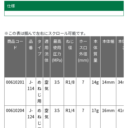
仕様
※この表は掴んで左右にスクロール可能です。
商品コー
品
タ
適
最高
ねじ
ホー
本
本体幅
本体
ド
番
イ
用
使用
径
ス口
体
さ
プ
流
圧力
外径
質
体
(MPa)
(mm)
量
00610201
J-
め
空
3.5
R1/8
7
14g
14mm
34m
114
ね
気
じ
用
00610204
J-
め
空
3.5
R1/4
7
17g
16mm
41m
124
ね
気
じ