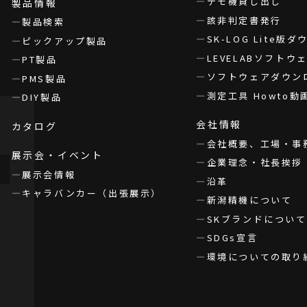
デモ機貸し出し
製品情報
該非判定書発行
製品検索
SK-LOG Lite版
ピックアップ製品
LEVELABソフト
PT製品
ソフトウェアダウン
PMS製品
測定工具 Howto動
DIY製品
会社情報
カタログ
会社概要、工場・事
展示会・イベント
企業理念・社長挨拶
展示会情報
沿革
キャラバンカー（出張展示）
新潟精機について
SKブランドについて
SDGs宣言
環境についての取り