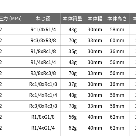
力 (MPa)
ねじ径
本体質量
本体幅
本体高さ
2
Rc1/4xR1/4
43g
30mm
58mm
2
Rc3/8xR3/8
70g
33mm
60mm
2
R1/8xRc1/8
35g
30mm
36mm
2
R1/4xRc1/4
43g
30mm
56mm
2
R3/8xRc3/8
70g
33mm
56mm
2
Rc1/8xRc1/8
37g
30mm
36mm
2
Rc1/4xRc1/4
48g
30mm
56mm
2
Rc3/8xRc3/8
78g
33mm
58mm
2
R1/8xG1/8
56g
40mm
62mm
2
R1/4xG1/4
62g
40mm
62mm