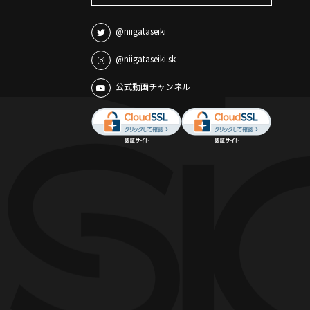
@niigataseiki
@niigataseiki.sk
公式動画チャンネル