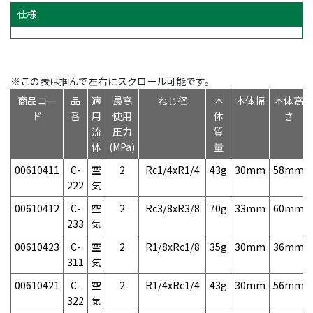
仕様
※この表は掴んで左右にスクロール可能です。
商品コー
品
適
最高
ねじ径
本
本体幅
本体高
ド
番
用
使用
体
さ
流
圧力
質
体
(MPa)
量
00610411
C-
空
2
Rc1/4xR1/4
43g
30mm
58mm
222
気
00610412
C-
空
2
Rc3/8xR3/8
70g
33mm
60mm
233
気
00610423
C-
空
2
R1/8xRc1/8
35g
30mm
36mm
311
気
00610421
C-
空
2
R1/4xRc1/4
43g
30mm
56mm
322
気