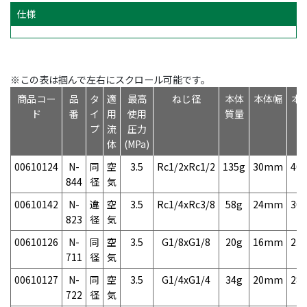
仕様
※この表は掴んで左右にスクロール可能です。
商品コー
品
タ
適
最高
ねじ径
本体
本体幅
本
ド
番
イ
用
使用
質量
プ
流
圧力
体
(MPa)
00610124
N-
同
空
3.5
Rc1/2xRc1/2
135g
30mm
40
844
径
気
00610142
N-
違
空
3.5
Rc1/4xRc3/8
58g
24mm
30
823
径
気
00610126
N-
同
空
3.5
G1/8xG1/8
20g
16mm
23
711
径
気
00610127
N-
同
空
3.5
G1/4xG1/4
34g
20mm
28
722
径
気