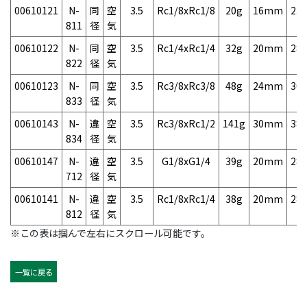
00610121
N-
同
空
3.5
Rc1/8xRc1/8
20g
16mm
23
811
径
気
00610122
N-
同
空
3.5
Rc1/4xRc1/4
32g
20mm
28
822
径
気
00610123
N-
同
空
3.5
Rc3/8xRc3/8
48g
24mm
30
833
径
気
00610143
N-
違
空
3.5
Rc3/8xRc1/2
141g
30mm
38
834
径
気
00610147
N-
違
空
3.5
G1/8xG1/4
39g
20mm
28
712
径
気
00610141
N-
違
空
3.5
Rc1/8xRc1/4
38g
20mm
28
812
径
気
※この表は掴んで左右にスクロール可能です。
一覧に戻る