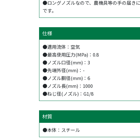
●ロングノズルなので、農機具等の手の届き
です。
仕様
●適用流体：空気
●最高使用圧力(MPa)：0.8
●ノズル口径(mm)：3
●先端外径(mm)：-
●ノズル胴径(mm)：6
●ノズル長(mm)：1000
●ねじ径(ノズル)：G1/8
材質
●本体：スチール