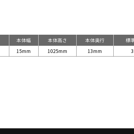
本体幅
本体高さ
本体奥行
標
15mm
1025mm
13mm
3