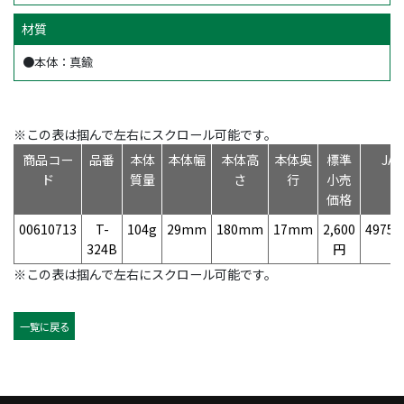
材質
●本体：真鍮
※この表は掴んで左右にスクロール可能です。
商品コー
品番
本体
本体幅
本体高
本体奥
標準
JA
ド
質量
さ
行
小売
価格
00610713
T-
104g
29mm
180mm
17mm
2,600
49758
324B
円
※この表は掴んで左右にスクロール可能です。
一覧に戻る