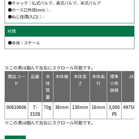
●チャック：仏式バルブ、英式バルブ、米式バルブ
●ホース口外径(mm)：-
●ねじ径(取入口)：-
材質
●本体：スチール
※この表は掴んで左右にスクロール可能です。
商品コー
品番
本
本体幅
本体高
本体奥
標準
JA
ド
体
さ
行
小売
質
価格
量
00610606
T-
70g
36mm
130mm
16mm
3,000
497584
332B
円
※この表は掴んで左右にスクロール可能です。