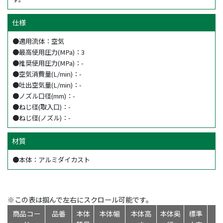
仕様
●適用流体：空気
●最高使用圧力(MPa)：3
●推奨使用圧力(MPa)：-
●空気消費量(L/min)：-
●吐出空気量(L/min)：-
●ノズル口径(mm)：-
●ねじ径(取入口)：-
●ねじ径(ノズル)：-
材質
●本体：アルミダイカスト
※この表は掴んで左右にスクロール可能です。
商品コー
品番
本体
本体幅
本体高
本体奥
標準