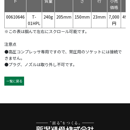
ド
質量
さ
行
小売
価格
00610646
T-
240g
205mm
150mm
23mm
7,000
497
01HPL
円
※この表は掴んで左右にスクロール可能です。
注意点
●高圧コンプレッサ専用ですので、常圧用のソケットには接続で
きません。
●プラグ、ノズルは取り外し不可です。
一覧に戻る