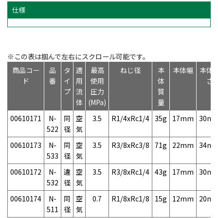
仕様
※この表は掴んで左右にスクロール可能です。
商品コー
品
タ
適
最高
ねじ径
本
本体幅
本体
ド
番
イ
用
使用
体
さ
プ
流
圧力
質
体
(MPa)
量
00610171
N-
同
空
3.5
R1/4xRc1/4
35g
17mm
30m
522
径
気
00610173
N-
同
空
3.5
R3/8xRc3/8
71g
22mm
34m
533
径
気
00610172
N-
違
空
3.5
R3/8xRc1/4
43g
17mm
30m
532
径
気
00610174
N-
同
空
0.7
R1/8xRc1/8
15g
12mm
20m
511
径
気