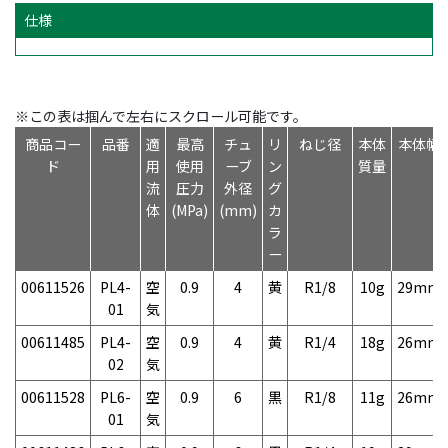
仕様
※この表は掴んで左右にスクロール可能です。
商品コー
品番
適
最高
チュ
リ
ねじ径
本体
本体幅
ド
用
使用
ーブ
ン
質量
流
圧力
外径
グ
体
(MPa)
(mm)
カ
ラ
ー
00611526
PL4-
空
0.9
4
黄
R1/8
10g
29mm
01
気
00611485
PL4-
空
0.9
4
黄
R1/4
18g
26mm
02
気
00611528
PL6-
空
0.9
6
黒
R1/8
11g
26mm
01
気