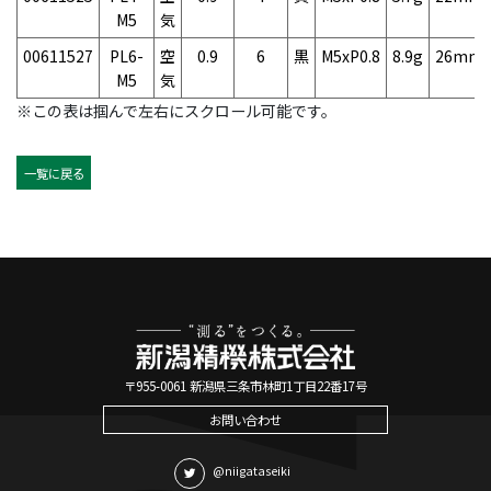
M5
気
00611527
PL6-
空
0.9
6
黒
M5xP0.8
8.9g
26mm
M5
気
※この表は掴んで左右にスクロール可能です。
一覧に戻る
〒955-0061 新潟県三条市林町1丁目22番17号
お問い合わせ
@niigataseiki