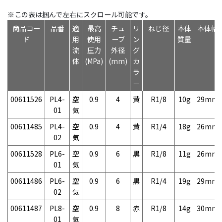
※この表は掴んで左右にスクロール可能です。
商品コー
品番
適
最高
チュ
リ
ねじ径
本体
本体幅
ド
用
使用
ーブ
ン
質量
流
圧力
外径
グ
体
(MPa)
(mm)
カ
ラ
ー
00611526
PL4-
空
0.9
4
黄
R1/8
10g
29mm
01
気
00611485
PL4-
空
0.9
4
黄
R1/4
18g
26mm
02
気
00611528
PL6-
空
0.9
6
黒
R1/8
11g
26mm
01
気
00611486
PL6-
空
0.9
6
黒
R1/4
19g
29mm
02
気
00611487
PL8-
空
0.9
8
赤
R1/8
14g
30mm
01
気