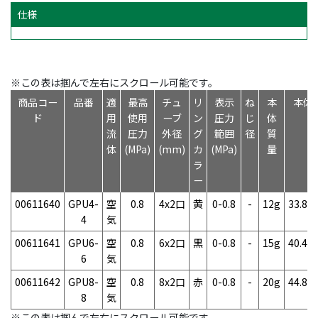
仕様
※この表は掴んで左右にスクロール可能です。
商品コー
品番
適
最高
チュ
リ
表示
ね
本
本体
ド
用
使用
ーブ
ン
圧力
じ
体
流
圧力
外径
グ
範囲
径
質
体
(MPa)
(mm)
カ
(MPa)
量
ラ
ー
00611640
GPU4-
空
0.8
4x2口
黄
0-0.8
-
12g
33.8
4
気
00611641
GPU6-
空
0.8
6x2口
黒
0-0.8
-
15g
40.4
6
気
00611642
GPU8-
空
0.8
8x2口
赤
0-0.8
-
20g
44.8
8
気
※この表は掴んで左右にスクロール可能です。