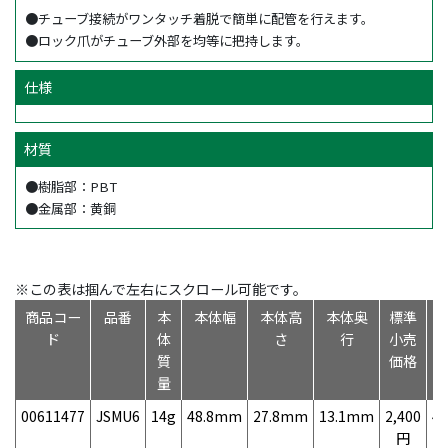
●チューブ接続がワンタッチ着脱で簡単に配管を行えます。
●ロック爪がチューブ外部を均等に把持します。
仕様
材質
●樹脂部：PBT
●金属部：黄銅
※この表は掴んで左右にスクロール可能です。
商品コー
品番
本
本体幅
本体高
本体奥
標準
ド
体
さ
行
小売
質
価格
量
00611477
JSMU6
14g
48.8mm
27.8mm
13.1mm
2,400
49
円