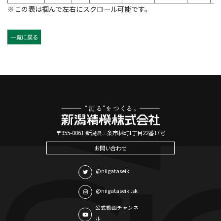
※この表は掴んで左右にスクロール可能です。
一覧に戻る
〒955-0061 新潟県三条市林町1丁目22番17号
お問い合わせ
@niigataseiki
@niigataseiki.sk
公式動画チャンネ
ル