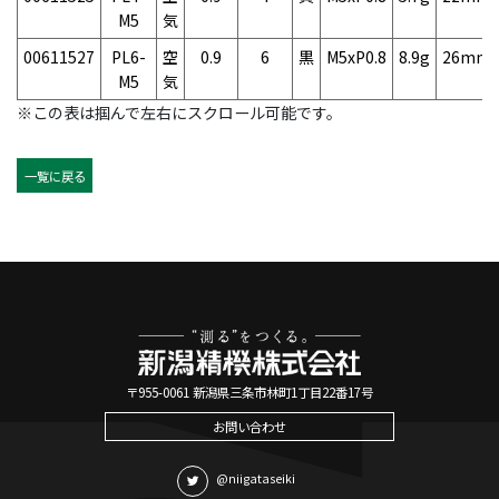
M5
気
00611527
PL6-
空
0.9
6
黒
M5xP0.8
8.9g
26mm
M5
気
※この表は掴んで左右にスクロール可能です。
一覧に戻る
〒955-0061 新潟県三条市林町1丁目22番17号
お問い合わせ
@niigataseiki