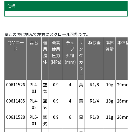
仕様
※この表は掴んで左右にスクロール可能です。
商品コー
品番
適
最高
チュ
リ
ねじ径
本体
本体幅
ド
用
使用
ーブ
ン
質量
流
圧力
外径
グ
体
(MPa)
(mm)
カ
ラ
ー
00611526
PL4-
空
0.9
4
黄
R1/8
10g
29mm
01
気
00611485
PL4-
空
0.9
4
黄
R1/4
18g
26mm
02
気
00611528
PL6-
空
0.9
6
黒
R1/8
11g
26mm
01
気